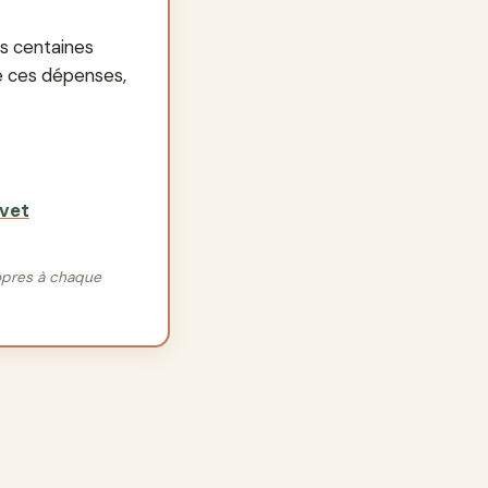
rs centaines
e ces dépenses,
vet
ropres à chaque