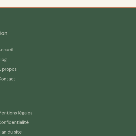
ion
ccueil
log
À propos
Contact
entions légales
onfidentialité
lan du site