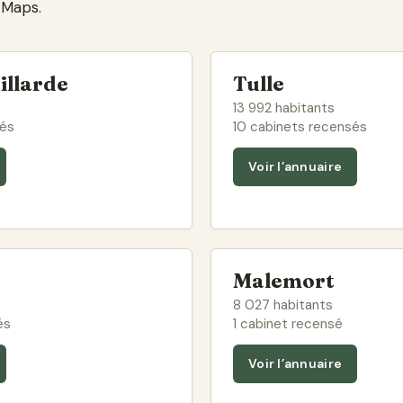
 Maps.
illarde
Tulle
13 992 habitants
sés
10 cabinets recensés
Voir l’annuaire
Malemort
8 027 habitants
és
1 cabinet recensé
Voir l’annuaire