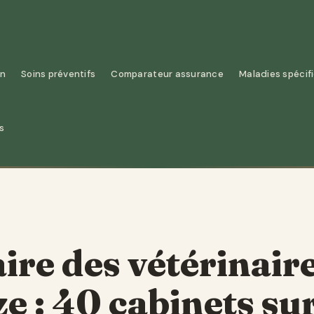
on
Soins préventifs
Comparateur assurance
Maladies spécif
s
re des vétérinair
e : 40 cabinets su