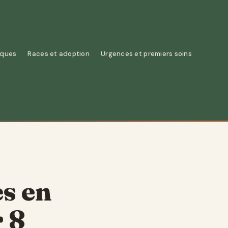
iques
Races et adoption
Urgences et premiers soins
es en
r 8