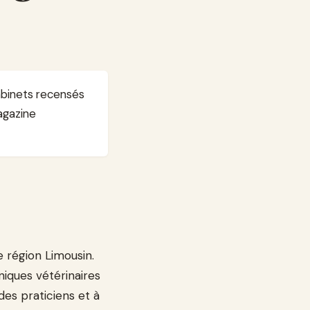
abinets recensés
agazine
 région Limousin.
niques vétérinaires
des praticiens et à