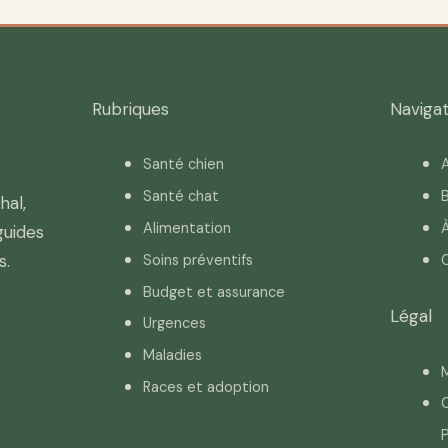
Rubriques
Navigat
Santé chien
A
Santé chat
B
hal,
Alimentation
guides
s.
Soins préventifs
Budget et assurance
Légal
Urgences
Maladies
M
Races et adoption
C
P