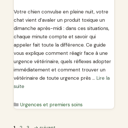
Votre chien convulse en pleine nuit, votre
chat vient d’avaler un produit toxique un
dimanche après-midi : dans ces situations,
chaque minute compte et savoir qui
appeler fait toute la différence. Ce guide
vous explique comment réagir face à une
urgence vétérinaire, quels réflexes adopter
immédiatement et comment trouver un
vétérinaire de toute urgence près …
Lire la
suite
Catégories
Urgences et premiers soins
Page
Page
Page
1
2
3
→
suivant