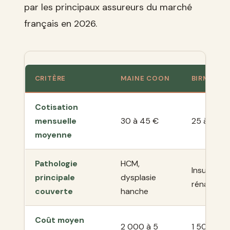
par les principaux assureurs du marché
français en 2026.
CRITÈRE
MAINE COON
BIRMAN
Cotisation
mensuelle
30 à 45 €
25 à 40 €
moyenne
Pathologie
HCM,
Insuffisan
principale
dysplasie
rénale
couverte
hanche
Coût moyen
2 000 à 5
1 500 à 4