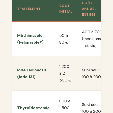
COÛT
COÛT
TRAITEMENT
ANNUEL
INITIAL
ESTIMÉ
400 à 700 €
Méthimazole
50 à
(médicament
(Félimazole®)
80 €
+ suivis)
1 200
Iode radioactif
Suivi seul :
à 2
(iode 131)
100 à 200 €
500 €
800 à
Suivi seul :
Thyroïdectomie
1 500
100 à 200 €