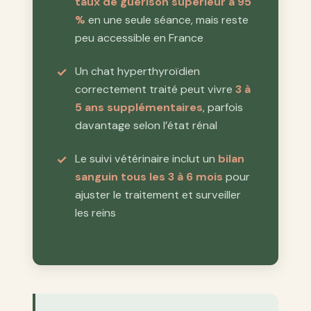
taux de guérison supérieur à 95
%
en une seule séance, mais reste
peu accessible en France
Un chat hyperthyroïdien
correctement traité peut vivre
3 à
5 ans supplémentaires
, parfois
davantage selon l’état rénal
Le suivi vétérinaire inclut un
bilan
sanguin tous les 3 à 6 mois
pour
ajuster le traitement et surveiller
les reins