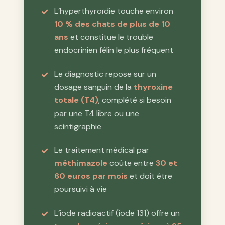
L’hyperthyroïdie touche environ
10 % des chats de plus de 10
ans
et constitue le trouble
endocrinien félin le plus fréquent
Le diagnostic repose sur un
dosage sanguin de la
thyroxine
totale (T4)
, complété si besoin
par une T4 libre ou une
scintigraphie
Le traitement médical par
méthimazole
coûte entre
30 et
60 euros par mois
et doit être
poursuivi à vie
L’iode radioactif (iode 131) offre un