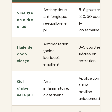
Antiseptique,
5-8 gouttes
Vinaigre
antifongique,
(50/50 eau)
de cidre
rééquilibre le
1-
dilué
pH
2x/semaine
Antibactérien
Huile de
3-5 gouttes
(acide
coco
tiédies en
laurique),
vierge
entretien
émollient
Application
Gel
Anti-
sur le
d’aloe
inflammatoire,
pavillon
vera pur
cicatrisant
uniquement