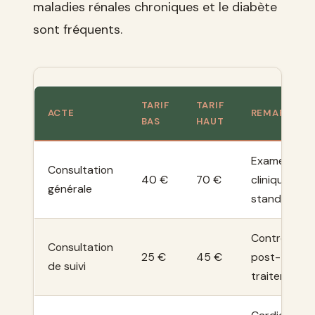
maladies rénales chroniques et le diabète
sont fréquents.
TARIF
TARIF
ACTE
REMARQUE
BAS
HAUT
Examen
Consultation
40 €
70 €
clinique
générale
standard
Contrôle
Consultation
25 €
45 €
post-
de suivi
traitement