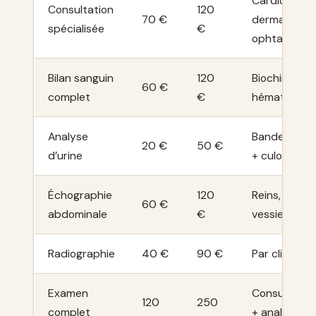
Cardio,
Consultation
120
70 €
dermato,
spécialisée
€
ophtalmo
Bilan sanguin
120
Biochimie +
60 €
complet
€
hématologie
Analyse
Bandelette
20 €
50 €
d’urine
+ culot
Échographie
120
Reins, foie,
60 €
abdominale
€
vessie
Radiographie
40 €
90 €
Par cliché
Examen
Consultatio
120
250
complet
+ analyses +