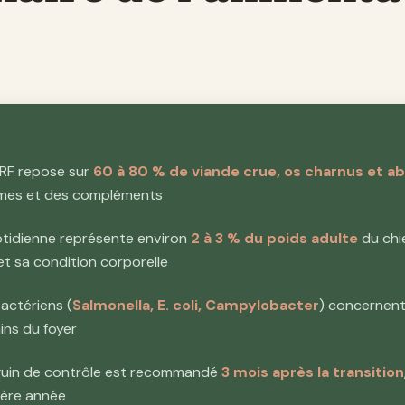
ARF repose sur
60 à 80 % de viande crue, os charnus et a
umes et des compléments
otidienne représente environ
2 à 3 % du poids adulte
du chie
et sa condition corporelle
actériens (
Salmonella, E. coli, Campylobacter
) concernent
ins du foyer
nguin de contrôle est recommandé
3 mois après la transition
ière année