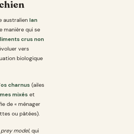
 chien
e australien
Ian
ne manière qui se
liments crus non
évoluer vers
quation biologique
’
os charnus
(ailes
umes mixés
et
ifie de « ménager
ttes ou pâtées).
é
prey model
, qui