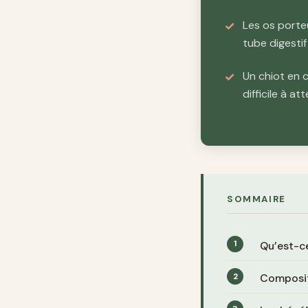
Les os porte
tube digestif
Un chiot en 
difficile à at
SOMMAIRE
Qu’est-ce
Compositi