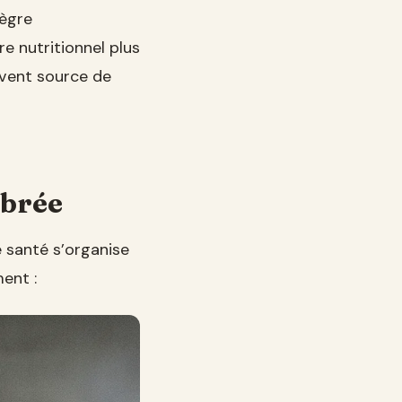
tègre
 nutritionnel plus
uvent source de
ibrée
e santé s’organise
ent :