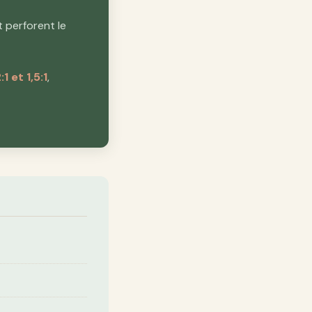
t perforent le
 et 1,5:1
,