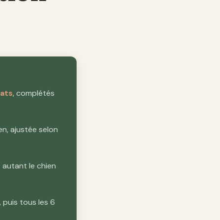
bats
, complétés
n, ajustée selon
 autant le chien
, puis tous les 6