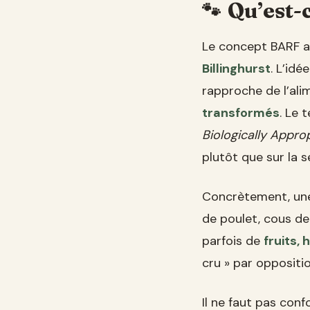
Qu’est-
Le concept BARF a 
Billinghurst
. L’idé
rapproche de l’ali
transformés
. Le 
Biologically Appr
plutôt que sur la s
Concrètement, un
de poulet, cous de
parfois de
fruits,
cru » par oppositi
Il ne faut pas con