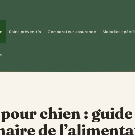
on
Soins préventifs
Comparateur assurance
Maladies spécif
s
our chien : guide
naire de l’alimenta