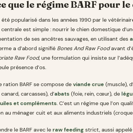
ce que le régime BARF pour le
été popularisé dans les années 1990 par le vétérinair
e centrale est simple : nourrir le chien domestique d’u
mentation de ses ancêtres sauvages, en utilisant des
a
terme a d’abord signifié
Bones And Raw Food
avant d’
opriate Raw Food
, une formulation qui insiste sur l’adé
eule présence d’os.
e ration BARF se compose de
viande crue
(muscle), d
 canard, carcasses), d’
abats
(foie, rein, cœur), de
lég
 huiles et compléments
. C’est un régime que l’on qual
on au ménager cuit et aux aliments industriels (croque
fondre le BARF avec le
raw feeding
strict, aussi appel