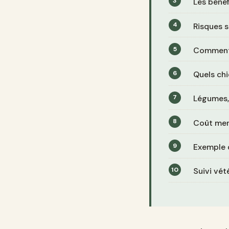
Les bénéf
Risques s
Comment r
Quels ch
Légumes,
Coût men
Exemple 
Suivi vét