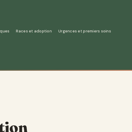
iques
Races et adoption
Urgences et premiers soins
tion