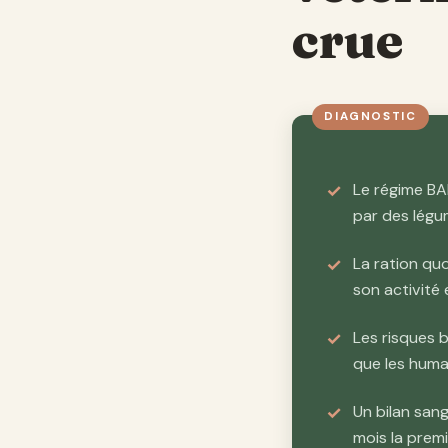
crue
Le régime B
par des lég
La ration qu
son activité 
Les risques b
que les huma
Un bilan sa
mois la prem