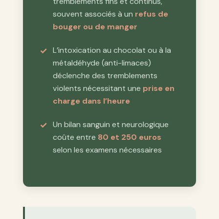
tremblements fins et continus,
souvent associés à un
refus de
bouger ou de manger
L’intoxication au chocolat ou à la
métaldéhyde (anti-limaces)
déclenche des tremblements
violents nécessitant une
prise en
charge dans l’heure
Un bilan sanguin et neurologique
coûte entre
80 et 250 euros
selon les examens nécessaires