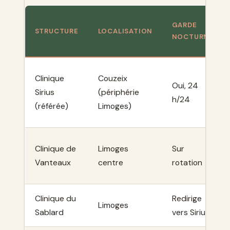
GARDE
STRUCTURE
LOCALISATION
NOCTURNE
Clinique
Couzeix
Oui, 24
Sirius
(périphérie
h/24
(référée)
Limoges)
Clinique de
Limoges
Sur
Vanteaux
centre
rotation
Clinique du
Redirige
Limoges
Sablard
vers Sirius