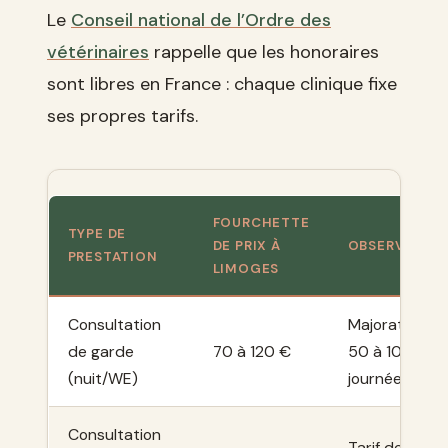
Le
Conseil national de l’Ordre des
vétérinaires
rappelle que les honoraires
sont libres en France : chaque clinique fixe
ses propres tarifs.
FOURCHETTE
TYPE DE
DE PRIX À
OBSERVATIO
PRESTATION
LIMOGES
Consultation
Majoration de
de garde
70 à 120 €
50 à 100 % v
(nuit/WE)
journée
Consultation
Tarif de base