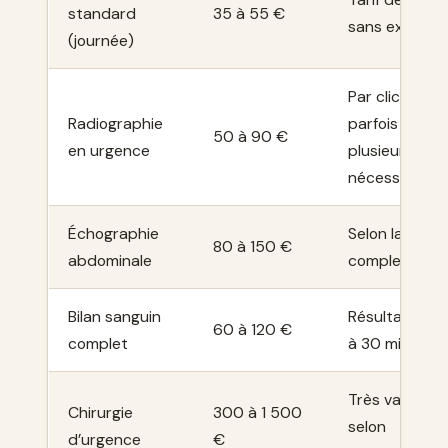
standard
35 à 55 €
sans examen
(journée)
Par cliché,
Radiographie
parfois
50 à 90 €
en urgence
plusieurs
nécessaires
Échographie
Selon la
80 à 150 €
abdominale
complexité
Bilan sanguin
Résultats en 
60 à 120 €
complet
à 30 minutes
Très variable
Chirurgie
300 à 1 500
selon
d’urgence
€