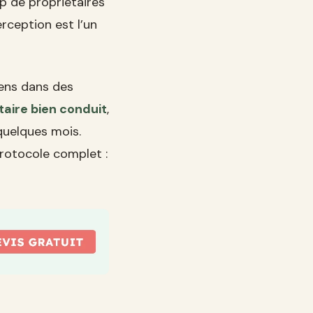
up de propriétaires
rception est l’un
iens dans des
aire bien conduit
,
quelques mois.
protocole complet :