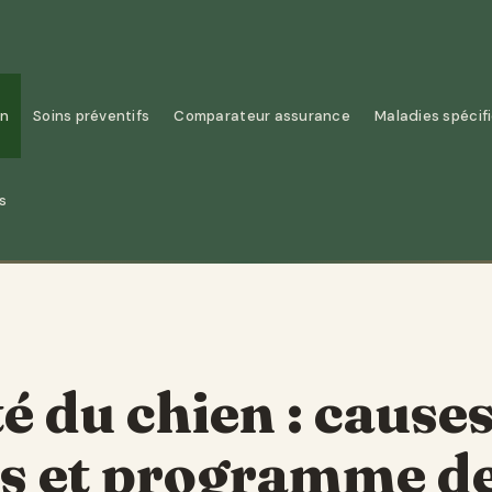
on
Soins préventifs
Comparateur assurance
Maladies spécif
s
é du chien : causes
es et programme d