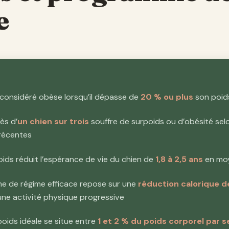
e
 considéré obèse lorsqu’il dépasse de
20 % ou plus
son poids
ès d’
un chien sur trois
souffre de surpoids ou d’obésité sel
 récentes
oids réduit l’espérance de vie du chien de
1,8 à 2,5 ans
en mo
e de régime efficace repose sur une
réduction calorique d
ne activité physique progressive
poids idéale se situe entre
1 et 2 % du poids corporel par 