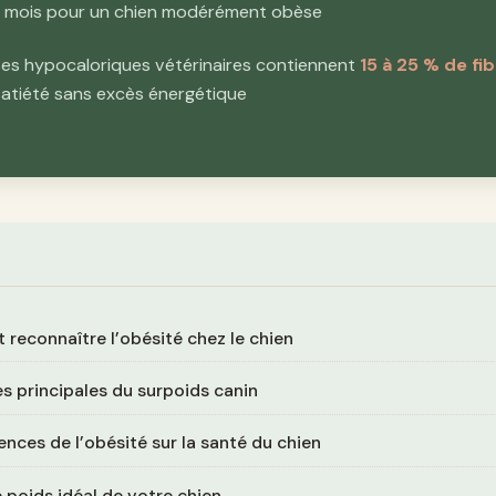
8 mois pour un chien modérément obèse
es hypocaloriques vétérinaires contiennent
15 à 25 % de fi
 satiété sans excès énergétique
econnaître l’obésité chez le chien
s principales du surpoids canin
ces de l’obésité sur la santé du chien
e poids idéal de votre chien