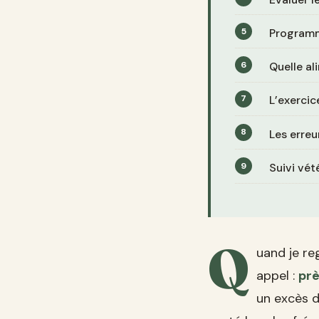
Programm
Quelle al
L’exercic
Les erreu
Suivi vét
Q
uand je re
appel :
prè
un excès d