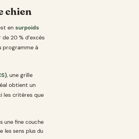
e chien
 est en
surpoids
r de 20 % d’excès
 du programme à
CS)
, une grille
déal obtient un
i les critères que
us une fine couche
e les sens plus du