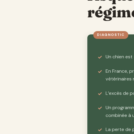
régim
Un chien est
En France, pr
vétérinaires
L’excès de p
Un programm
combinée à u
La perte de 