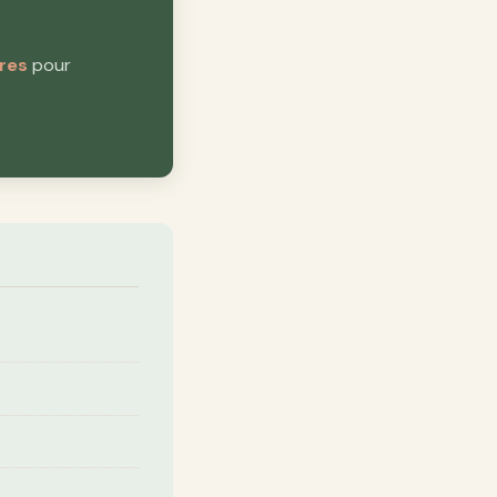
bres
pour