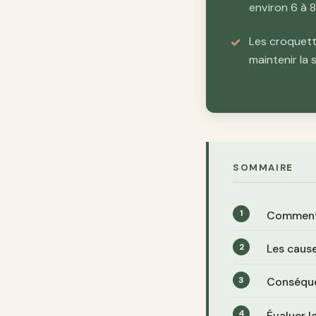
environ 6 à 
Les croquett
maintenir la
SOMMAIRE
Comment r
Les cause
Conséquen
Évaluer l