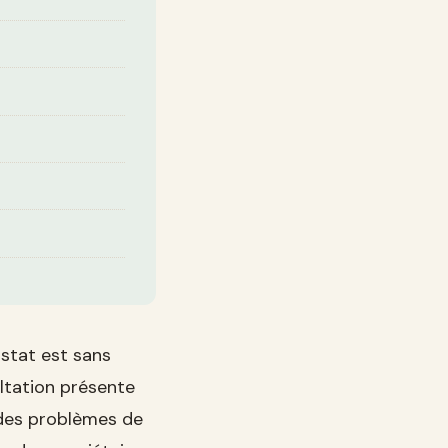
nstat est sans
ltation présente
n des problèmes de