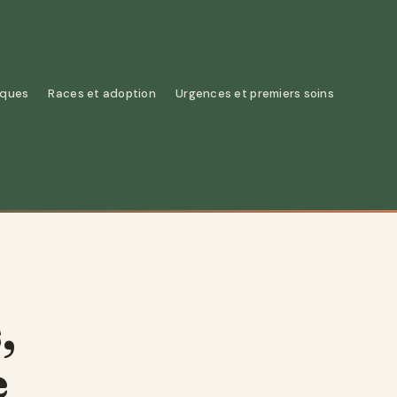
iques
Races et adoption
Urgences et premiers soins
,
e