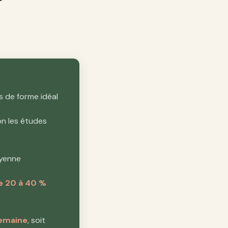
 de forme idéal
on les études
yenne
e 20 à 40 %
semaine
, soit