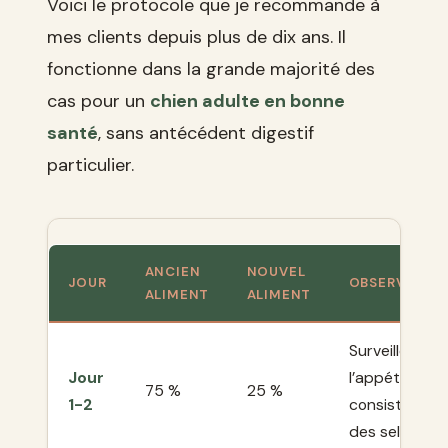
Voici le protocole que je recommande à
mes clients depuis plus de dix ans. Il
fonctionne dans la grande majorité des
cas pour un
chien adulte en bonne
santé
, sans antécédent digestif
particulier.
ANCIEN
NOUVEL
JOUR
OBSERVATIO
ALIMENT
ALIMENT
Surveiller
Jour
l’appétit et la
75 %
25 %
1-2
consistance
des selles