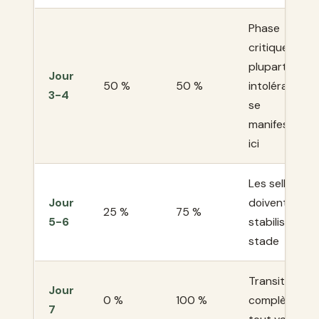
Phase
critique : la
plupart des
Jour
50 %
50 %
intolérances
3-4
se
manifestent
ici
Les selles
Jour
doivent se
25 %
75 %
5-6
stabiliser à c
stade
Transition
Jour
0 %
100 %
complète si
7