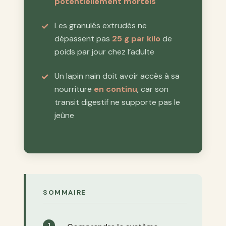
potentiellement mortels
Les granulés extrudés ne
dépassent pas
25 g par kilo
de
poids par jour chez l’adulte
Un lapin nain doit avoir accès à sa
nourriture
en continu
, car son
transit digestif ne supporte pas le
jeûne
SOMMAIRE