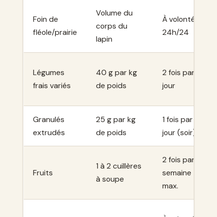
Volume du
Foin de
À volonté,
corps du
fléole/prairie
24h/24
lapin
Légumes
40 g par kg
2 fois par
frais variés
de poids
jour
Granulés
25 g par kg
1 fois par
extrudés
de poids
jour (soir)
2 fois par
1 à 2 cuillères
Fruits
semaine
à soupe
max.