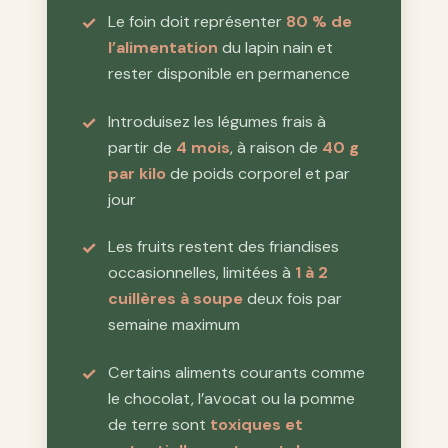
Le foin doit représenter
80 % de
l’alimentation
du lapin nain et
rester disponible en permanence
Introduisez les légumes frais à
partir de
4 mois
, à raison de
40 g
par kilo
de poids corporel et par
jour
Les fruits restent des friandises
occasionnelles, limitées à
1 à 2
cuillères à soupe
deux fois par
semaine maximum
Certains aliments courants comme
le chocolat, l’avocat ou la pomme
de terre sont
toxiques et