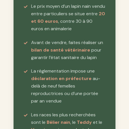
Le prix moyen d’un lapin nain vendu
entre particuliers se situe entre
20
et 60 euros
, contre 30 à 90
euros en animalerie
Avant de vendre, faites réaliser un
bilan de santé vétérinaire
pour
garantir l’état sanitaire du lapin
La réglementation impose une
déclaration en préfecture
au-
delà de neuf femelles
reproductrices ou d’une portée
par an vendue
Les races les plus recherchées
sont le
Bélier nain
, le
Teddy
et le