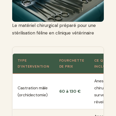
Le matériel chirurgical préparé pour une
stérilisation féline en clinique vétérinaire
TYPE
FOURCHETTE
CE QUI EST
D’INTERVENTION
DE PRIX
INCLUS
Anesthésie,
Castration mâle
chirurgie,
60 à 130 €
(orchidectomie)
surveillanc
réveil