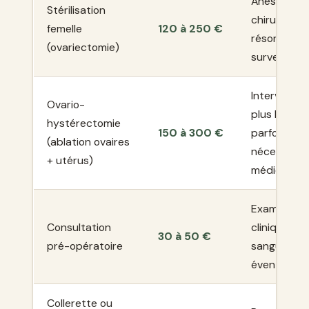
Anesthésie,
Stérilisation
chirurgie, fil
femelle
120 à 250 €
résorbables
(ovariectomie)
surveillanc
Interventio
Ovario-
plus lourde,
hystérectomie
150 à 300 €
parfois
(ablation ovaires
nécessaire
+ utérus)
médicalem
Examen
Consultation
clinique, bil
30 à 50 €
pré-opératoire
sanguin
éventuel
Collerette ou