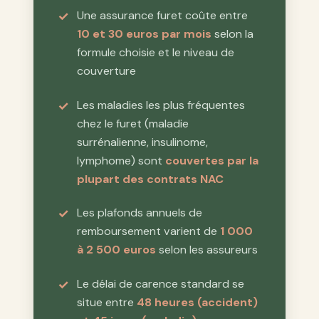
Une assurance furet coûte entre
10 et 30 euros par mois
selon la
formule choisie et le niveau de
couverture
Les maladies les plus fréquentes
chez le furet (maladie
surrénalienne, insulinome,
lymphome) sont
couvertes par la
plupart des contrats NAC
Les plafonds annuels de
remboursement varient de
1 000
à 2 500 euros
selon les assureurs
Le délai de carence standard se
situe entre
48 heures (accident)