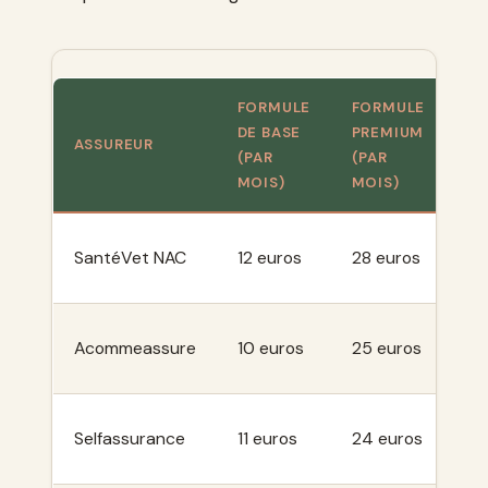
FORMULE
FORMULE
DE BASE
PREMIUM
PL
ASSUREUR
(PAR
(PAR
M
MOIS)
MOIS)
2 
SantéVet NAC
12 euros
28 euros
eu
1 
Acommeassure
10 euros
25 euros
eu
1 
Selfassurance
11 euros
24 euros
eu