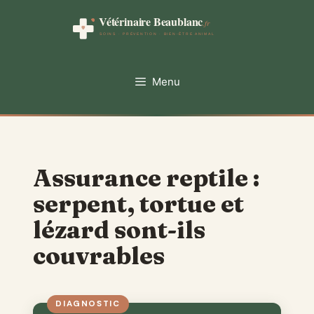
Aller
au
contenu
Menu
Assurance reptile :
serpent, tortue et
lézard sont-ils
couvrables