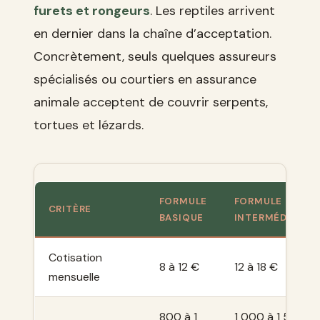
furets et rongeurs
. Les reptiles arrivent
en dernier dans la chaîne d’acceptation.
Concrètement, seuls quelques assureurs
spécialisés ou courtiers en assurance
animale acceptent de couvrir serpents,
tortues et lézards.
FORMULE
FORMULE
CRITÈRE
BASIQUE
INTERMÉDIAIRE
Cotisation
8 à 12 €
12 à 18 €
mensuelle
800 à 1
1 000 à 1 500