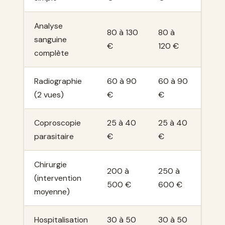
Analyse
80 à 130
80 à
70 à
sanguine
€
120 €
110 
complète
Radiographie
60 à 90
60 à 90
50 à
(2 vues)
€
€
80 €
Coproscopie
25 à 40
25 à 40
25 à
parasitaire
€
€
40 
Chirurgie
200 à
250 à
150 
(intervention
500 €
600 €
400
moyenne)
Hospitalisation
30 à 50
30 à 50
25 à