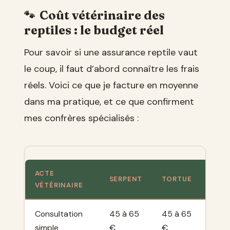
Coût vétérinaire des
reptiles : le budget réel
Pour savoir si une assurance reptile vaut
le coup, il faut d’abord connaître les frais
réels. Voici ce que je facture en moyenne
dans ma pratique, et ce que confirment
mes confrères spécialisés :
ACTE
SERPENT
TORTUE
LÉZA
VÉTÉRINAIRE
Consultation
45 à 65
45 à 65
45 à
simple
€
€
60 