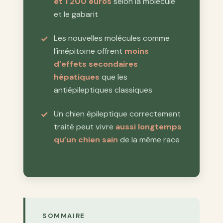
et 1 200 euros
selon la molécule
et le gabarit
Les nouvelles molécules comme
l’imépitoïne offrent
moins
d’effets secondaires
hépatiques
que les
antiépileptiques classiques
Un chien épileptique correctement
traité peut vivre
aussi longtemps
qu’un chien sain
de la même race
SOMMAIRE