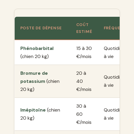
COÛT
POSTE DE DÉPENSE
FRÉQUENCE
ESTIMÉ
Phénobarbital
15 à 30
Quotidien,
(chien 20 kg)
€/mois
à vie
Bromure de
20 à
Quotidien,
potassium
(chien
40
à vie
20 kg)
€/mois
30 à
Imépitoïne
(chien
Quotidien,
60
20 kg)
à vie
€/mois