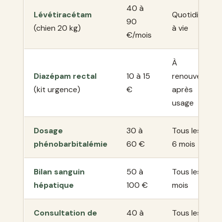
40 à
Lévétiracétam
Quotidien,
90
(chien 20 kg)
à vie
€/mois
À
Diazépam rectal
10 à 15
renouveler
(kit urgence)
€
après
usage
Dosage
30 à
Tous les 3 à
phénobarbitalémie
60 €
6 mois
Bilan sanguin
50 à
Tous les 6
hépatique
100 €
mois
Consultation de
40 à
Tous les 3 à