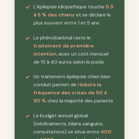
L’épilepsie idiopathique touche
0,5
à 5 % des chiens
et se déclare le
plus souvent entre 1 et 5 ans
Le phénobarbital reste le
traitement de première
intention
, avec un coût mensuel
de 15 à 40 euros selon le poids
Un traitement épilepsie chien bien
conduit permet de
réduire la
fréquence des crises de 50 à
80 %
chez la majorité des patients
Le budget annuel global
(médicaments, bilans sanguins,
consultations) se situe entre
400