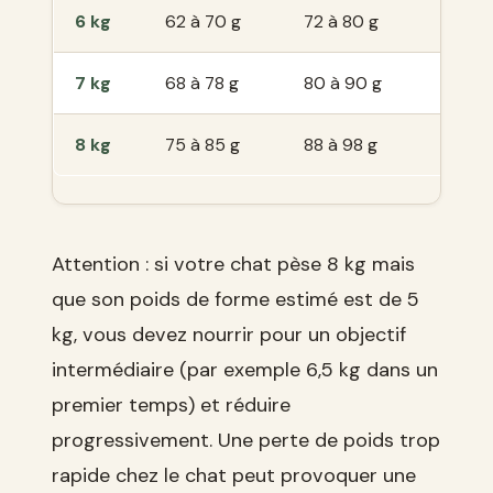
6 kg
62 à 70 g
72 à 80 g
82 à
7 kg
68 à 78 g
80 à 90 g
92 à
8 kg
75 à 85 g
88 à 98 g
100 
Attention : si votre chat pèse 8 kg mais
que son poids de forme estimé est de 5
kg, vous devez nourrir pour un objectif
intermédiaire (par exemple 6,5 kg dans un
premier temps) et réduire
progressivement. Une perte de poids trop
rapide chez le chat peut provoquer une