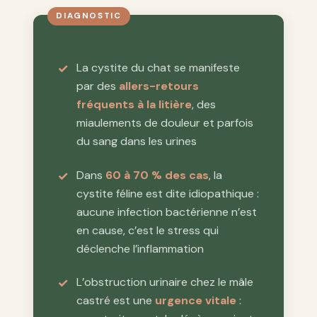
La cystite du chat se manifeste
par des
allers-retours
fréquents à la litière
, des
miaulements de douleur et parfois
du sang dans les urines
Dans
60 à 70 % des cas
, la
cystite féline est dite idiopathique :
aucune infection bactérienne n’est
en cause, c’est le stress qui
déclenche l’inflammation
L’obstruction urinaire chez le mâle
castré est une
urgence vitale
: