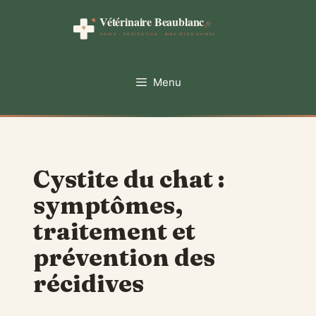
Aller
au
contenu
Menu
Cystite du chat :
symptômes,
traitement et
prévention des
récidives