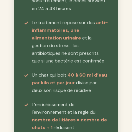
sans traitement, le décès survient
en 24 à 48 heures
Le traitement repose sur des
anti-
inflammatoires, une
alimentation urinaire
et la
gestion du stress ; les
antibiotiques ne sont prescrits
que si une bactérie est confirmée
Un chat qui boit
40 à 60 ml d’eau
par kilo et par jour
divise par
deux son risque de récidive
L’enrichissement de
l’environnement et la règle du
nombre de litières = nombre de
chats + 1
réduisent