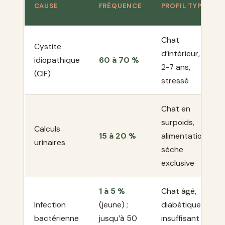
CAUSE
FRÉQUENCE
PROFIL TYPE
Chat
Cystite
d’intérieur,
idiopathique
60 à 70 %
2-7 ans,
(CIF)
stressé
Chat en
surpoids,
Calculs
15 à 20 %
alimentation
urinaires
sèche
exclusive
1 à 5 %
Chat âgé,
Infection
(jeune) ;
diabétique,
bactérienne
jusqu’à 50
insuffisant