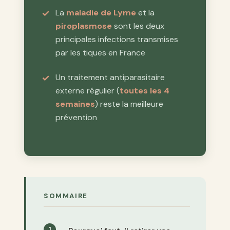
La
maladie de Lyme
et la
piroplasmose
sont les deux
principales infections transmises
par les tiques en France
Un traitement antiparasitaire
externe régulier (
toutes les 4
semaines
) reste la meilleure
prévention
SOMMAIRE