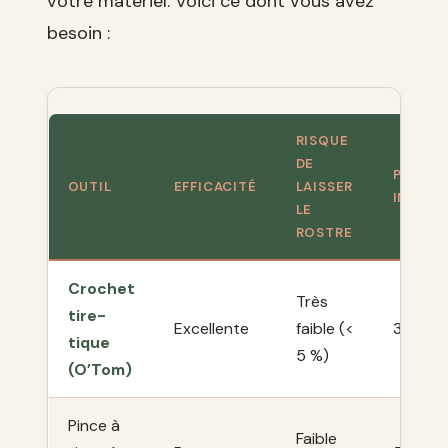
votre matériel. Voici ce dont vous avez
besoin :
RISQUE
DE
PRIX
OUTIL
EFFICACITÉ
LAISSER
INDICA
LE
ROSTRE
Crochet
Très
tire-
Excellente
faible (<
3 à 5 €
tique
5 %)
(O’Tom)
Pince à
Faible